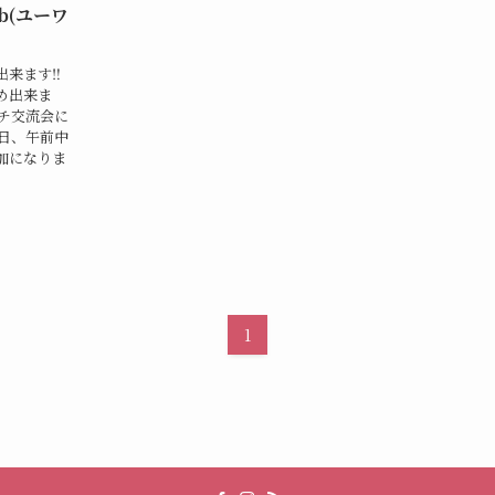
b(ユーワ
来ます‼️
め出来ま
チ交流会に
日、午前中
加になりま
1