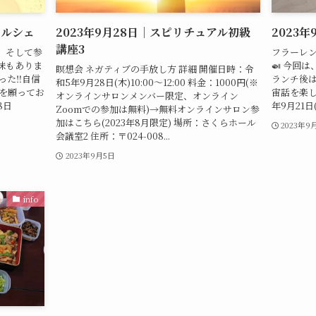
マルシェ
2023年9月28日｜スピリチュアル初級
2023
講座3
、そして参
フラーレ
味もありま
🍛 今回
瞑想会 ネガティブの手放し方 詳細 開催日時：令
た‼️自信
ランチ後
和5年9月28日(木)10:00〜12:00 料金：1000円(※
事を願ってお
宙話を楽し
オンラインサロンメンバー限定、オンライン
8日
年9月21日(
Zoomでの参加は無料)→無料オンラインサロン参
加はこちら(2023年8月限定) 場所：さくらホール
2023年9
会議室2 住所：〒024-008...
2023年9月5日
info