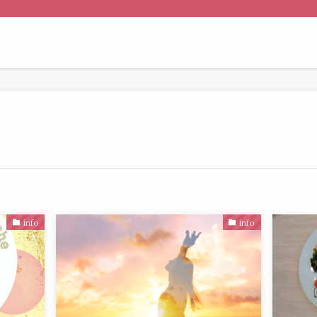
ト
info
info